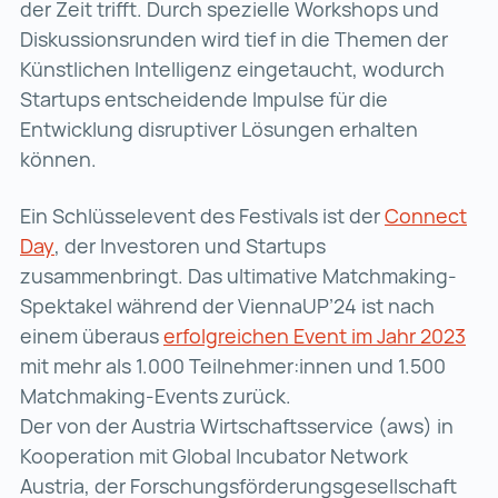
der Zeit trifft. Durch spezielle Workshops und
Diskussionsrunden wird tief in die Themen der
Künstlichen Intelligenz eingetaucht, wodurch
Startups entscheidende Impulse für die
Entwicklung disruptiver Lösungen erhalten
können.
Ein Schlüsselevent des Festivals ist der
Connect
Day
Connect Day (wird in einer neuen Registerkarte
, der Investoren und Startups
zusammenbringt. Das ultimative Matchmaking-
Spektakel während der ViennaUP’24 ist nach
einem überaus
erfolgreichen Event im Jahr 2023
erf
mit mehr als 1.000 Teilnehmer:innen und 1.500
Matchmaking-Events zurück.
Der von der Austria Wirtschaftsservice (aws) in
Kooperation mit Global Incubator Network
Austria, der Forschungsförderungsgesellschaft