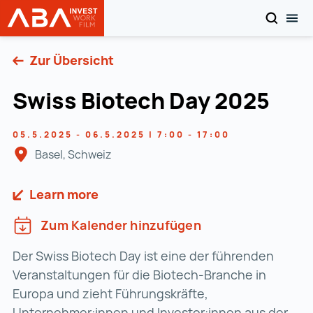
SUCHEN
MOB
Startseite | INVEST in AUSTRIA
Zum Inhalt
Zur Übersicht
Swiss Biotech Day 2025
05.5.2025 - 06.5.2025 | 7:00 - 17:00
Basel, Schweiz
Learn more
Zum Kalender hinzufügen
Der Swiss Biotech Day ist eine der führenden
Veranstaltungen für die Biotech-Branche in
Europa und zieht Führungskräfte,
Unternehmer:innen und Investor:innen aus der