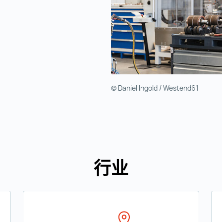
© Daniel Ingold / Westend61
行业