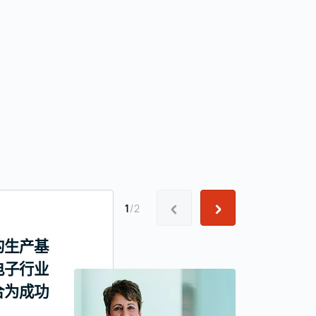
NXP Gra
上一个
下一个
1
/
2
该课程为增长做
的生产基
Semiconduc
电子行业
州Gratko
合为成功
贡献，新的研
领域，如网络