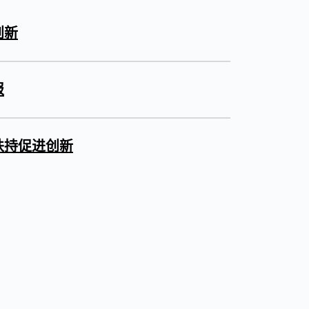
创新
报
扶持促进创新