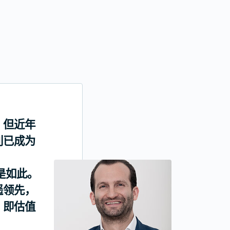
，但近年
利已成为
h都是如此。
遥领先，
，即估值