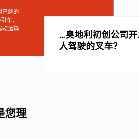
姆巴赫的
导引车，
驾驶运输
…奥地利初创公司开
人驾驶的叉车？
是您理
：