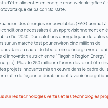
s d'être alimentés en énergie renouvelable grâce à 
otovoltaïque de balcon SolMate.
l'expansion des énergies renouvelables (EAG) permet à l
s conditions nécessaires à un approvisionnement en 
ble d'ici 2030. Des solutions énergétiques durables 
 sur un marché test pour environ cinq millions de
rs dans le cadre du laboratoire d'énergie verte, qui f
tive d'innovation autrichienne "Flagship Region Energy"
nergie). Plus de 250 millions d'euros devraient être inv
es projets innovants mis en œuvre dans le cadre du l
erte afin de façonner durablement l'avenir énergétiqu
lus sur les technologies vertes et les technologies pr
 savoir plus sur les technologies vertes et les techno