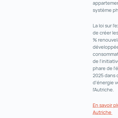
appartement
système ph
La loi sur 
de créer le
% renouvela
développées
consommateu
de l'initia
phare de l'é
2025 dans d
d'énergie v
l'Autriche.
En savoir p
Autriche
En