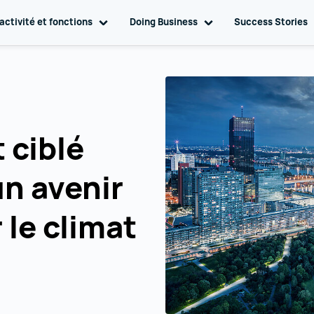
gation
activité et fonctions
Toggle sub navigation
Doing Business
Toggle sub navigation
Success Stories
 ciblé
un avenir
 le climat