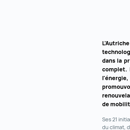
L'Autrich
technolog
dans la p
complet. 
l'énergie
promouvoi
renouvela
de mobili
Ses 21 init
du climat, 