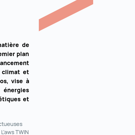
matière de
emier plan
inancement
 climat et
os, vise à
s énergies
étiques et
ectueuses
. L'aws TWIN