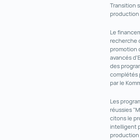
Transition 
production 
Le financem
recherche d
promotion d
avancés d'E
des program
complétés 
par le Komm
Les program
réussies "M
citons le p
intelligent
production 