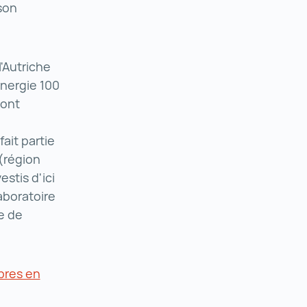
son
'Autriche
énergie 100
sont
ait partie
 (région
estis d'ici
aboratoire
e de
opres en
logies propres en Autriche ()