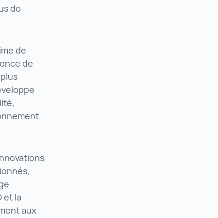
sus de
rime de
agence de
 plus
développe
ité,
ironnement
innovations
tionnés,
rge
 et la
ement aux