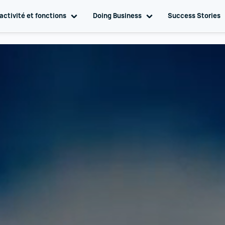
gation
activité et fonctions
Toggle sub navigation
Doing Business
Toggle sub navigation
Success Stories