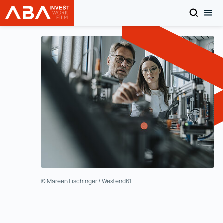
搜索
切
INVEST in AUSTRIA
转至内容
© Mareen Fischinger / Westend61