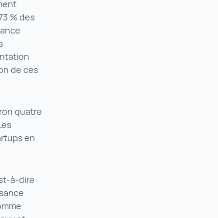
ement
 73 % des
dance
s
entation
ion de ces
ron quatre
Les
artups en
st-à-dire
ssance
 comme