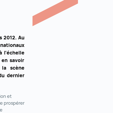
s 2012. Au
rnationaux
à l'échelle
 en savoir
 la scène
du dernier
ion et
e prospérer
te