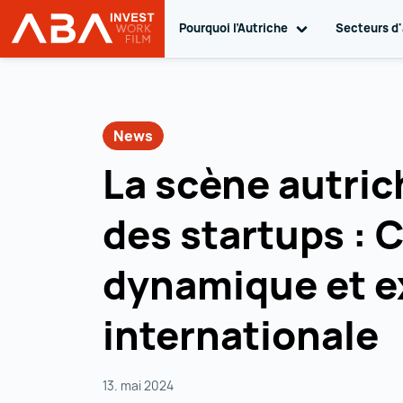
Pourquoi l’Autriche
Toggle sub navi
Secteurs d'
INVEST in AUSTRIA
Vers le contenu
News
La scène autri
des startups : 
dynamique et e
internationale
13. mai 2024