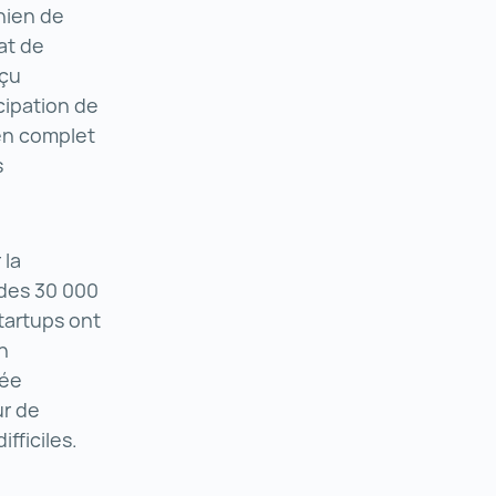
hien de
at de
rçu
cipation de
en complet
s
 la
l des 30 000
tartups ont
n
née
ur de
difficiles.