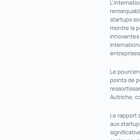
L'internati
remarquable
startups so
montre la p
innovantes 
internation
entreprise
Le pourcen
points de p
ressortissa
Autriche, c
Le rapport 
aux startup
significati