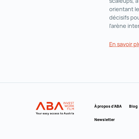
scaleups, a
orientant l
décisifs po
l'arène int
En savoir p
Vers la navigation principale
INVEST in AUSTRIA
À propos d'ABA
Blog
Newsletter