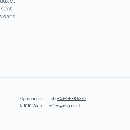
naux et
 sont
ps dans
Opernring 3
Tel.:
+43-1-588 58-0
A-1010 Wien
office@aba.gv.at