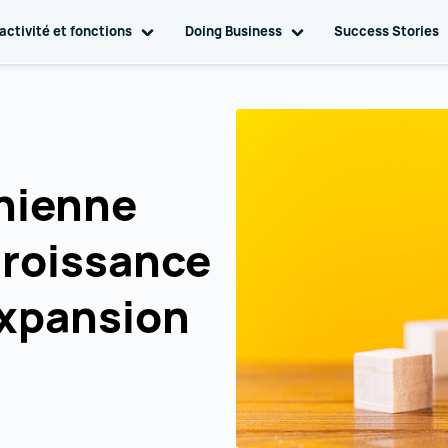
gation
activité et fonctions
Toggle sub navigation
Doing Business
Toggle sub navigation
Success Stories
chienne
Croissance
xpansion