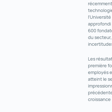
récemment p
technologie
l'Universit
approfondi 
600 fondate
du secteur,
incertitude
Les résulta
première foi
employés et
atteint le 
impressionn
précédente.
croissance 