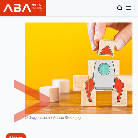
SUCHEN
MOB
Startseite | INVEST in AUSTRIA
Zum Inhalt
© dragonstock / Adobe Stock.jpg