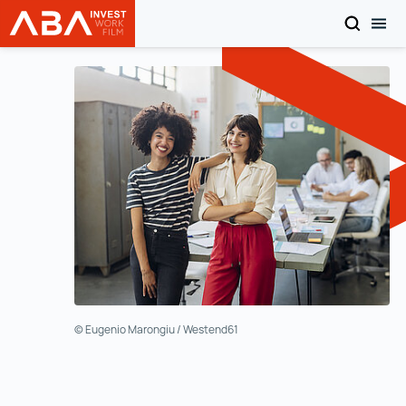
検索
モ
INVEST in AUSTRIA
目次へ
© Eugenio Marongiu / Westend61