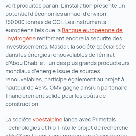
vert produites par an. L’installation présente un
potentiel d’économies annuel d’environ
150 000 tonnes de CO₂. Les instruments
européens tels que la
Banque européenne de
l’hydrogène
Banque européenne de l’hydrogène ()
renforcent encore la sécurité des
investissements. Masdar, la société spécialisée
dans les énergies renouvelables de l’émirat
d’Abou Dhabi et l’un des plus grands producteurs
mondiaux d’énergie issue de sources
renouvelables, participe également au projet à
hauteur de 49 %. OMV gagne ainsi un partenaire
financièrement solide pour les coûts de
construction.
La société
voestalpine
voestalpine ()
lance avec Primetals
Technologies et Rio Tinto le projet de recherche
« Hy4Smelt » pour une production d’acier neutre