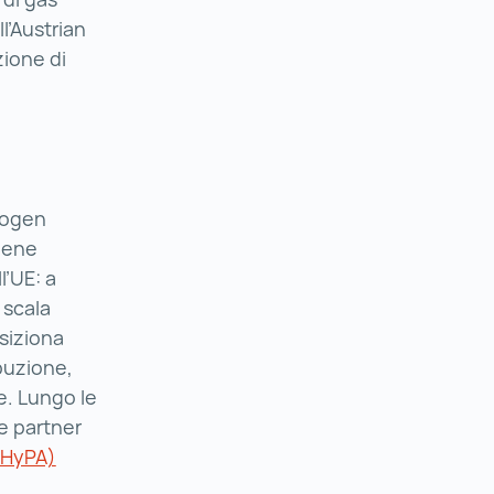
)
ll’Austrian
ione di
drogen
viene
l’UE: a
 scala
osiziona
 ()
buzione,
e. Lungo le
e partner
(HyPA)
Hydrogen Partnership Austria (HyPA) ()