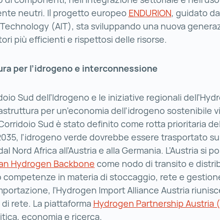
nte neutri. Il progetto europeo
ENDURION
ENDURION (
, guidato da
f Technology (AIT), sta sviluppando una nuova generaz
ori più efficienti e rispettosi delle risorse.
ura per l’idrogeno e interconnessione
doio Sud dell’Idrogeno e le iniziative regionali dell’Hy
frastruttura per un’economia dell’idrogeno sostenibile 
 Corridoio Sud è stato definito come rotta prioritaria del
 2035, l’idrogeno verde dovrebbe essere trasportato su
dal Nord Africa all’Austria e alla Germania. L’Austria si p
an Hydrogen Backbone
European Hydrogen Backbone
come nodo di transito e distri
competenze in materia di stoccaggio, rete e gestion
mportazione, l’Hydrogen Import Alliance Austria riunisc
e di rete. La piattaforma
Hydrogen Partnership Austria 
itica, economia e ricerca.