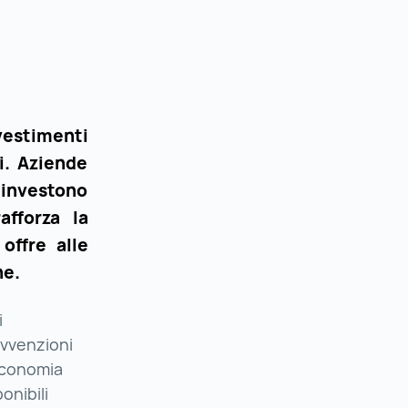
nvestimenti
i. Aziende
investono
afforza la
offre alle
ne.
i
ovvenzioni
’economia
onibili