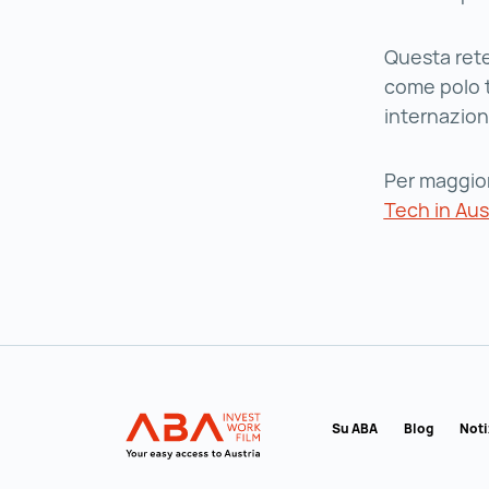
Questa rete,
come polo t
internazion
Per maggiori
Tech in Aus
Al menu principale
INVEST in AUSTRIA
Su ABA
Blog
Noti