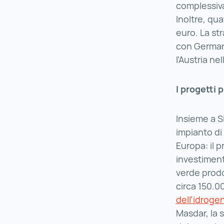
complessiva
Inoltre, qua
euro. La st
con Germani
l’Austria ne
I progetti 
Insieme a 
impianto di 
Europa: il 
investiment
verde prodo
circa 150.0
dell’idroge
Masdar, la s