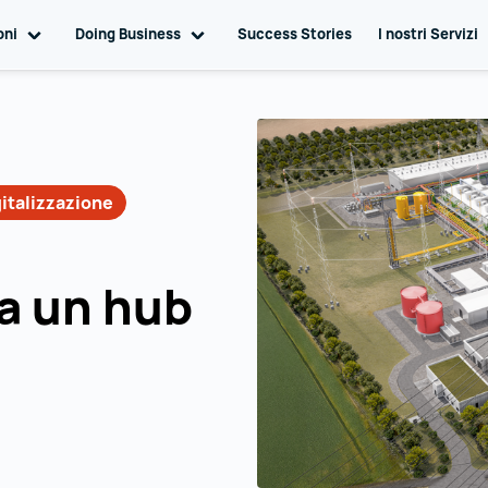
ion
oni
Toggle sub navigation
Doing Business
Toggle sub navigation
Success Stories
I nostri Servizi
italizzazione
ta un hub