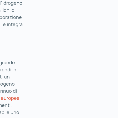
l’idrogeno.
lioni di
laborazione
, e integra
 grande
randi in
t, un
drogeno
annuo di
 europea
menti.
habi e uno