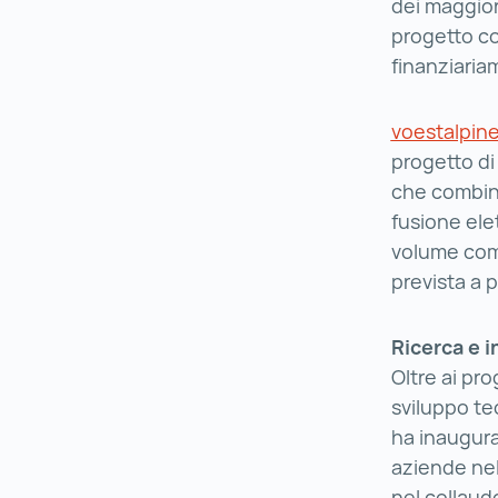
dei maggiori
progetto co
finanziariam
voestalpin
progetto di
che combina
fusione elet
volume compl
prevista a p
Ricerca e i
Oltre ai pro
sviluppo tec
ha inaugura
aziende nel
nel collaud