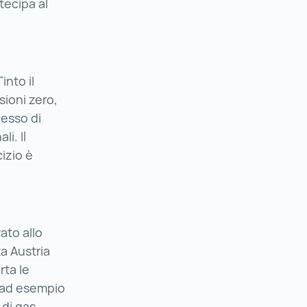
tecipa al
nto il
sioni zero,
cesso di
i. Il
izio è
rato allo
ta Austria
rta le
 ad esempio
 di gas