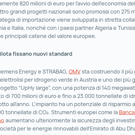
mente 820 milioni di euro per l’avvio dell’economia del
ttro grandi progetti nazionali sono promossi con 275 mi
rategia di importazione viene sviluppata in stretta col
a e Italia, nonché con i paesi partner Algeria e Tunisia
lle principali catene del valore europee.
pilota fissano nuovi standard
Siemens Energy e STRABAG,
OMV
OMV ()
sta costruendo il più
elettrolisi per idrogeno verde in Austria e uno dei più g
progetto “UpHy large”, con una potenza di 140 megawat
o di 700 milioni di euro e fino a 23.000 tonnellate di i
tto all’anno. L’impianto ha un potenziale di risparmio 
00 tonnellate di CO₂. Strumenti europei come la
Banca
no
Banca europea dell’idrogeno ()
aumentano ulteriormente la sicurezza degli investi
ocietà per le energie rinnovabili dell’Emirato di Abu D