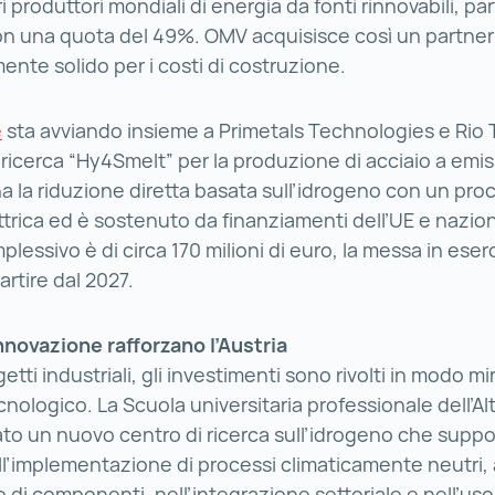
 produttori mondiali di energia da fonti rinnovabili, par
n una quota del 49%. OMV acquisisce così un partner
ente solido per i costi di costruzione.
e
voestalpine ()
sta avviando insieme a Primetals Technologies e Rio Ti
 ricerca “Hy4Smelt” per la produzione di acciaio a emis
 la riduzione diretta basata sull’idrogeno con un pro
trica ed è sostenuto da finanziamenti dell’UE e nazional
essivo è di circa 170 milioni di euro, la messa in eserc
artire dal 2027.
nnovazione rafforzano l’Austria
getti industriali, gli investimenti sono rivolti in modo mi
nologico. La Scuola universitaria professionale dell’Al
to un nuovo centro di ricerca sull’idrogeno che suppo
l’implementazione di processi climaticamente neutri,
o di componenti, nell’integrazione settoriale e nell’uso