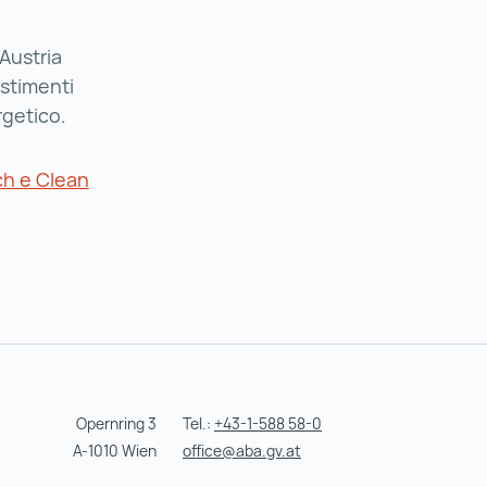
’Austria
stimenti
rgetico.
h e Clean
Opernring 3
Tel.:
+43-1-588 58-0
A-1010 Wien
office@aba.gv.at