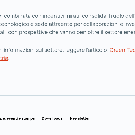
 combinata con incentivi mirati, consolida il ruolo dell
ecnologico e sede attraente per collaborazioni e inve
ali, con prospettive che vanno ben oltre il settore ene
 informazioni sul settore, leggere l’articolo:
Green Tec
tria
Green Tech e Clean Tech in Austria ()
.
zie, eventi e stampa
Downloads
Newsletter