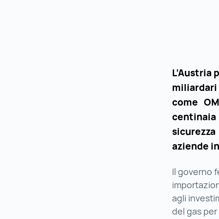
L’Austria 
miliardar
come OMV
centinaia
sicurezza
aziende in
Il governo 
importazion
agli investi
del gas per 