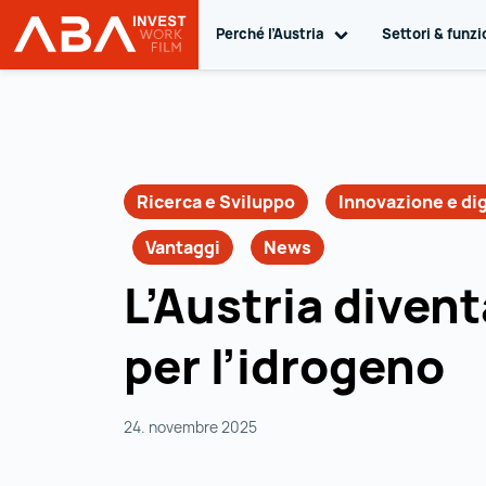
Perché l’Austria
Toggle sub navigat
Settori & funzi
INVEST in AUSTRIA
Ai contenuti
Ricerca e Sviluppo
Innovazione e dig
Vantaggi
News
L’Austria diven
per l’idrogeno
24. novembre 2025