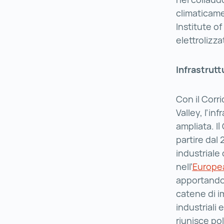
climaticame
Institute o
elettrolizzat
Infrastrutt
Con il Corri
Valley, l’in
ampliata. Il
partire dal
industriale 
nell’
Europe
apportando 
catene di i
industriali 
riunisce pol