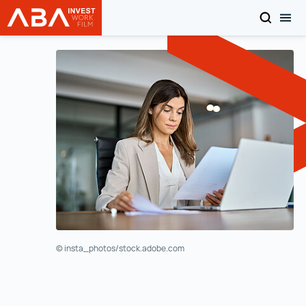
検索
モ
INVEST in AUSTRIA
目次へ
© insta_photos/stock.adobe.com