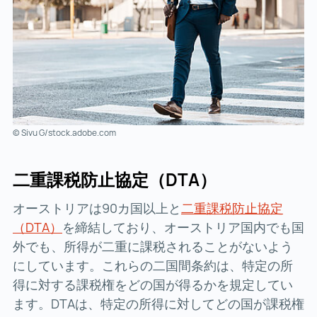
© Sivu G/stock.adobe.com
二重課税防止協定（
DTA
）
オーストリアは90カ国以上と
二重課税防止協定
（DTA）
二重課税防止協定（DTA） ()
を締結しており、オーストリア国内でも国
外でも、所得が二重に課税されることがないよう
にしています。これらの二国間条約は、特定の所
得に対する課税権をどの国が得るかを規定してい
ます。DTAは、特定の所得に対してどの国が課税権