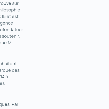
trouvé sur
hilosophie
015 et est
ligence
 cofondateur
s soutenir.
ique M.
ouhaitent
 marque des
IA à
des
ques. Par