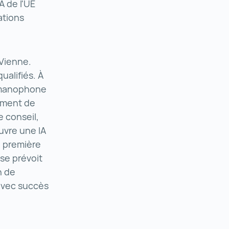
A de l'UE
ations
 Vienne.
ualifiés. À
germanophone
pement de
e conseil,
uvre une IA
a première
ise prévoit
n de
 avec succès