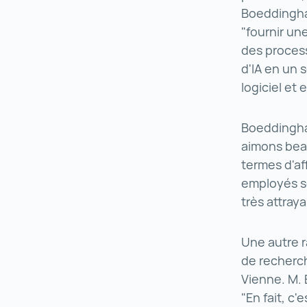
Boeddinghau
"fournir une
des process
d'IA en un 
logiciel et 
Boeddinghau
aimons beau
termes d'af
employés se
très attray
Une autre r
de recherch
Vienne. M. 
"En fait, c'