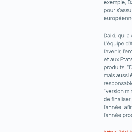
exemple, Da
pour s'assu
européenn
Daiki, qui 
L'équipe d'
l'avenir, l
et aux État
produits. "D
mais aussi 
responsable
"version mi
de finalise
l'année, af
l'année pr