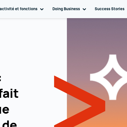
gation
activité et fonctions
Toggle sub navigation
Doing Business
Toggle sub navigation
Success Stories
:
ait
ue
 de