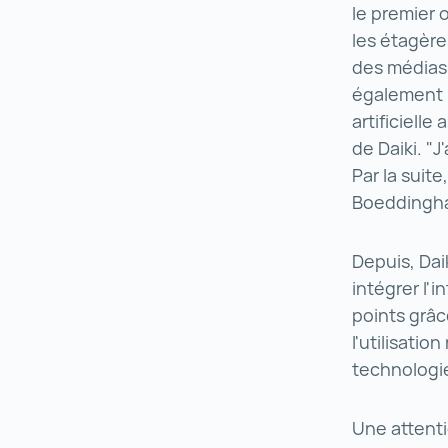
le premier 
les étagère
des médias 
également m
artificiell
de Daiki. "J
Par la suit
Boedding
Depuis, Dai
intégrer l'i
points grâc
l'utilisati
technologi
Une attenti