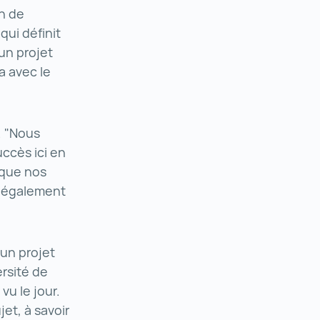
n de
qui définit
un projet
a avec le
. "Nous
ccès ici en
 que nos
t également
 un projet
rsité de
u le jour.
jet, à savoir