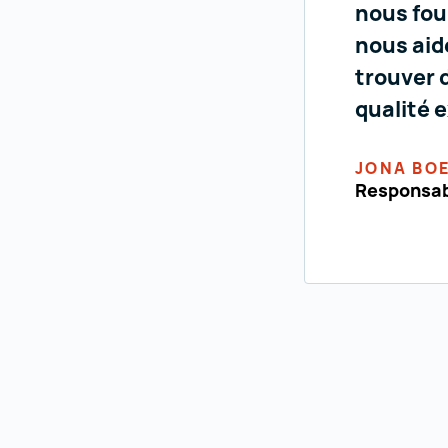
nous fou
nous aide
trouver 
qualité 
JONA BO
Responsabl