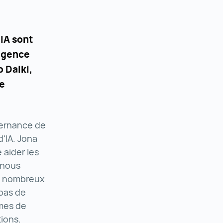
IA sont
ligence
 Daiki,
de
vernance de
'IA. Jona
aider les
, nous
de nombreux
 pas de
èmes de
ions.