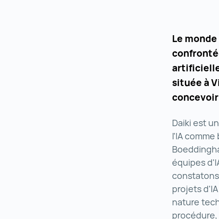
Le monde e
confrontée
artificiel
située à V
concevoir
Daiki est u
l'IA comme 
Boeddinghau
équipes d'IA
constatons 
projets d'I
nature techn
procédure, 