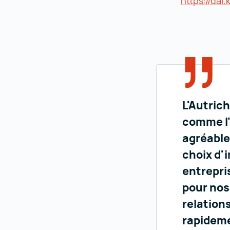
https://dai.k
L'Autric
comme l'
agréables
choix d'
entrepris
pour nos
relation
rapideme