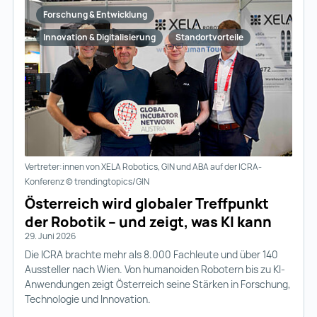
Forschung & Entwicklung
Innovation & Digitalisierung
Standortvorteile
Vertreter:innen von XELA Robotics, GIN und ABA auf der ICRA-
Konferenz © trendingtopics/GIN
Österreich wird globaler Treffpunkt
der Robotik – und zeigt, was KI kann
29. Juni 2026
Die ICRA brachte mehr als 8.000 Fachleute und über 140
Aussteller nach Wien. Von humanoiden Robotern bis zu KI-
Anwendungen zeigt Österreich seine Stärken in Forschung,
Technologie und Innovation.