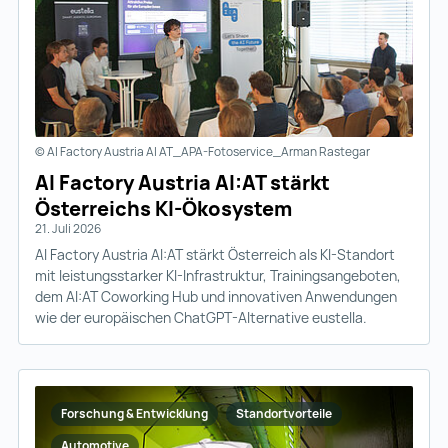
© AI Factory Austria AI AT_APA-Fotoservice_Arman Rastegar
AI Factory Austria AI:AT stärkt
Österreichs KI-Ökosystem
21. Juli 2026
AI Factory Austria AI:AT stärkt Österreich als KI-Standort
mit leistungsstarker KI-Infrastruktur, Trainingsangeboten,
dem AI:AT Coworking Hub und innovativen Anwendungen
wie der europäischen ChatGPT-Alternative eustella.
Forschung & Entwicklung
Standortvorteile
Automotive