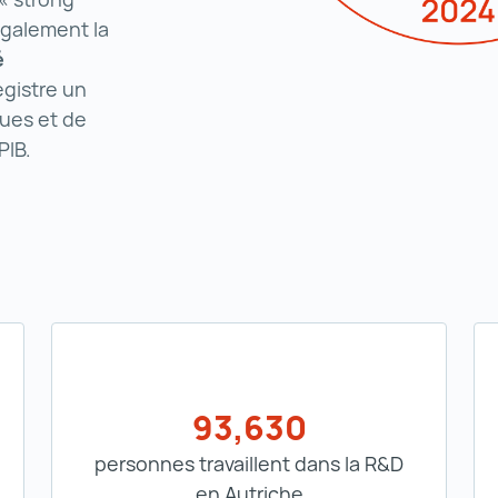
également la
é
egistre un
ues et de
PIB.
93,630
personnes travaillent dans la R&D
en Autriche