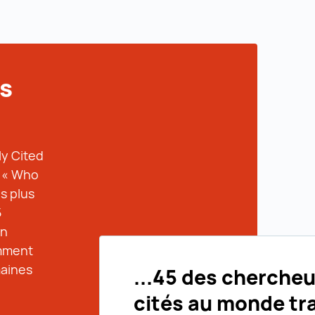
s
ly Cited
e « Who
s plus
5
en
amment
maines
...45 des chercheu
cités au monde tra