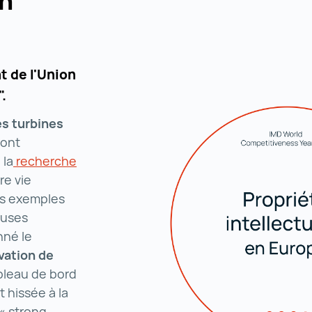
on
t de l'Union
".
es turbines
 ont
 la
recherche
technologie ()
re vie
es exemples
euses
nné le
vation de
ableau de bord
t hissée à la
 « strong