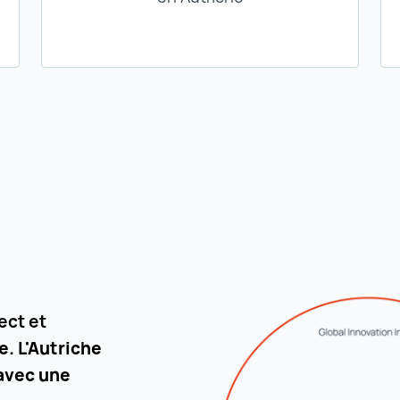
ect et
e. L'Autriche
 avec une