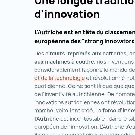
Une longue traditi
d'innovation
L'Autriche est en tête du classemen
européenne des "
strong innovators
Des
circuits imprimés aux batteries, d
aux machines à coudre
, nos inventions
considérablement façonné le monde de
et de la technologie
recherche et de la 
et révolutionné not
quotidienne. Ce ne sont là que quelqu
de l'inventivité autrichienne. De nombr
innovations autrichiennes ont révolutio
marché, voire l'ont créé. La
force d'inno
l'Autriche
est incontestable : dans le t
européen de l'innovation, L'Autriche s'es
8e place, rejoignant ainsi le groupe des