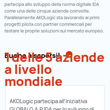
partecipa allo sviluppo della norma digitale IDA
come una delle cinque aziende coinvolte.
Parallelamente AKOLogic sta lavorando ai primi
progetti pilota con partner commerciali per
testare le proprie soluzioni sul mercato europeo.
1
delle 5 aziende
Buono a sapersi!
a livello
mondiale
AKOLogic partecipa all’iniziativa
GLOBALG.A.P IDA per lo sviluppo di