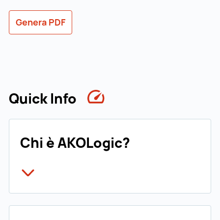
Genera PDF
Quick Info
Chi è AKOLogic?
AKOLogic
è un’azienda israeliana operante
nel settore dell’agrifoodtech. L’azienda
sviluppa soluzioni digitali che rendono le
filiere agricole più trasparenti ed efficienti.