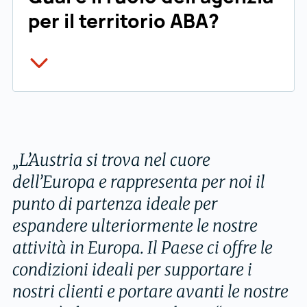
artificiale nel settore agroalimentare che si
per il territorio ABA?
occupa, tra l’altro, di tematiche quali la
trasparenza nelle catene di
Austrian Business Agency ha sostenuto
approvvigionamento e la riduzione dello
AKOLogic nel suo ingresso sul mercato e ha
spreco alimentare.
contribuito a radicare l’azienda
nell’ecosistema dell’innovazione austriaco.
Grazie a una consulenza orientata alla
pratica e all’accesso alle reti di riferimento,
„L’Austria si trova nel cuore
è stato possibile portare avanti lo sviluppo
dell’Europa e rappresenta per noi il
della sede di Vienna in modo strutturato ed
punto di partenza ideale per
efficiente.
espandere ulteriormente le nostre
attività in Europa. Il Paese ci offre le
condizioni ideali per supportare i
nostri clienti e portare avanti le nostre