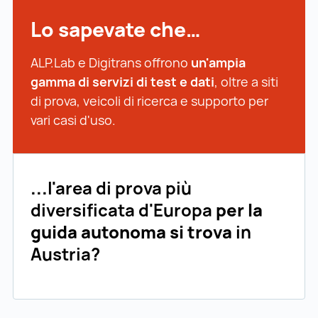
Lo sapevate che…
ALP.Lab e Digitrans offrono
un'ampia
gamma di servizi di test e dati
, oltre a siti
di prova, veicoli di ricerca e supporto per
vari casi d'uso.
...
l'area di prova più
diversificata d'Europa
per la
guida autonoma si trova
in
Austria?