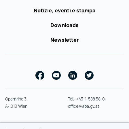
Notizie, eventi e stampa
Downloads
Newsletter
Facebook
Youtube
Linkedin
Twitter
Opernring 3
Tel.:
+43-1-588 58-0
A-1010 Wien
office@aba.gv.at
© 2026 by Austrian Business Agency all rights reserved