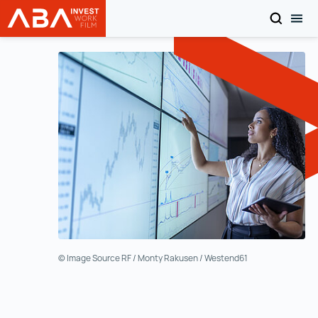
RICERC
CON
INVEST in AUSTRIA
Ai contenuti
© Image Source RF / Monty Rakusen / Westend61