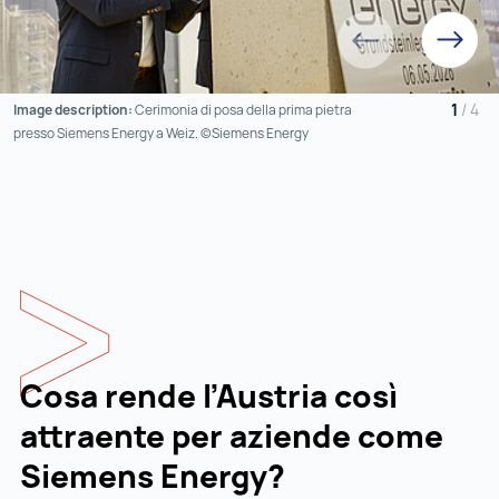
Prima
Prossim
1
/
4
Image description:
Cerimonia di posa della prima pietra
presso Siemens Energy a Weiz. ©Siemens Energy
Cosa rende l’Austria così
attraente per aziende come
Siemens Energy?