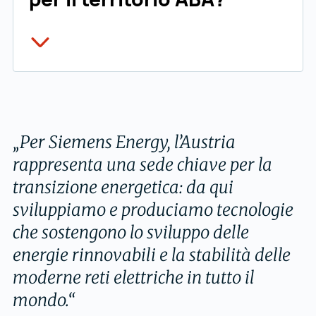
di assistenza a Linz. In questo modo,
l'azienda sta rafforzando il proprio ruolo
Per i progetti di investimento e di
nella modernizzazione delle infrastrutture
espansione, Austrian Business Agency
energetiche e nello sviluppo delle energie
funge da punto di riferimento centrale nel
rinnovabili.
panorama austriaco dei finanziamenti e
delle opportunità di insediamento. Per le
aziende internazionali offre un punto di
„Per Siemens Energy, l’Austria
riferimento, mette in contatto con gli enti
rappresenta una sede chiave per la
competenti e facilita l'accesso alle
transizione energetica: da qui
informazioni necessarie per le decisioni di
sviluppiamo e produciamo tecnologie
investimento.
che sostengono lo sviluppo delle
energie rinnovabili e la stabilità delle
moderne reti elettriche in tutto il
mondo.“