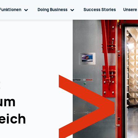
ation
Funktionen
Toggle sub navigation
Doing Business
Toggle sub navigation
Success Stories
Unsere
t
rum
eich