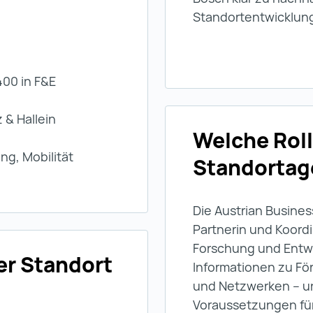
Standortentwicklun
400 in F&E
 & Hallein
Welche Roll
ung, Mobilität
Standortag
Die Austrian Busines
Partnerin und Koordi
Forschung und Entwi
r Standort
Informationen zu Fö
und Netzwerken – un
Voraussetzungen für