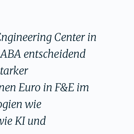
ngineering Center in
r ABA entscheidend
starker
onen Euro in F&E im
ogien wie
wie KI und