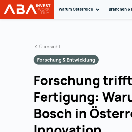
Warum Österreich
Toggle sub navig
Branchen & 
Startseite | INVEST in AUSTRIA
Zum Inhalt
Übersicht
Forschung & Entwicklung
Forschung triff
Fertigung: Wa
Bosch in Österr
Innovation