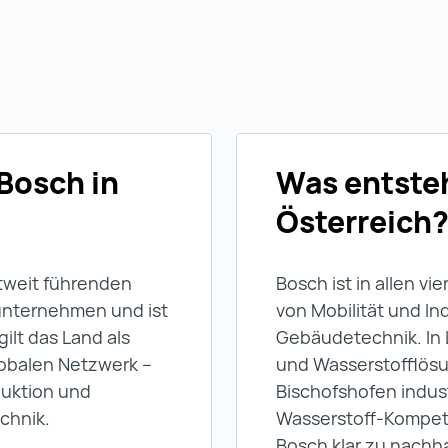
 Bosch in
Was entsteh
Österreich
tweit führenden
Bosch ist in allen v
unternehmen und ist
von Mobilität und In
gilt das Land als
Gebäudetechnik. In
lobalen Netzwerk –
und Wasserstofflösun
duktion und
Bischofshofen indus
echnik.
Wasserstoff-Kompet
Bosch klar zu nachha