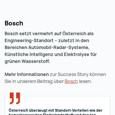
Bosch
Bosch setzt vermehrt auf Österreich als
Engineering-Standort – zuletzt in den
Bereichen Automobil-Radar-Systeme,
Künstliche Intelligenz und Elektrolyse für
grünen Wasserstoff.
Mehr Informationen
zur Success Story können
Sie in unserem Beitrag über
Bosch
Bosch (wird in e
lesen.
Österreich überzeugt mit Standort-Vorteilen wie der
bemerkenswerten Förderlandschaft und den top