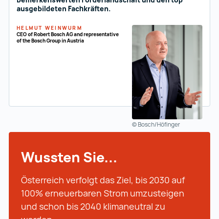
ausgebildeten Fachkräften.
HELMUT WEINWURM
CEO of Robert Bosch AG and representative
of the Bosch Group in Austria
© Bosch/Höfinger
Wussten Sie...
Österreich verfolgt das Ziel, bis 2030 auf
100% erneuerbaren Strom umzusteigen
und schon bis 2040 klimaneutral zu