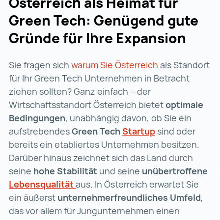
Österreich als Heimat für
Green Tech: Genügend gute
Gründe für Ihre Expansion
Sie fragen sich
warum Sie Österreich
warum Sie Öste
als Standort
für Ihr Green Tech Unternehmen in Betracht
ziehen sollten? Ganz einfach – der
Wirtschaftsstandort Österreich bietet
optimale
Bedingungen
, unabhängig davon, ob Sie ein
aufstrebendes
Green Tech
Startup
Startup (wird i
sind oder
bereits ein etabliertes Unternehmen besitzen.
Darüber hinaus zeichnet sich das Land durch
seine
hohe Stabilität
und seine
unübertroffene
Lebensqualität
Lebensqualität (wird in einer neue
aus. In Österreich erwartet Sie
ein äußerst
unternehmerfreundliches Umfeld
,
das vor allem für Jungunternehmen einen