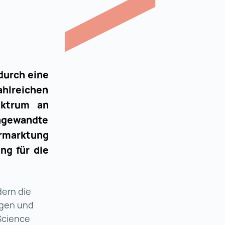
durch eine
ahlreichen
ektrum an
angewandte
rmarktung
ng für die
dern die
gen und
Science