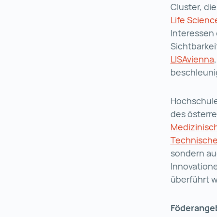
Cluster, di
Life Scienc
Interessen 
Sichtbarkei
LISAvienna
beschleuni
Hochschule
des österre
Medizinisch
Technische
sondern auc
Innovatione
überführt 
Föderangeb