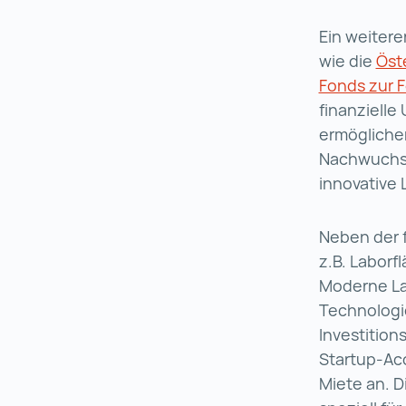
Ein weitere
wie die
Öst
Fonds zur 
finanzielle
ermöglichen
Nachwuchswi
innovative
Neben der f
z.B. Laborf
Moderne Lab
Technologi
Investition
Startup-Acc
Miete an. D