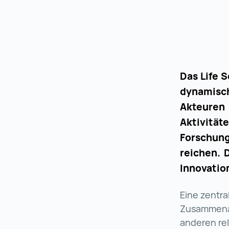
Das Life 
dynamisch
Akteuren
Aktivität
Forschun
reichen. 
Innovatio
Eine zentra
Zusammenar
anderen rel