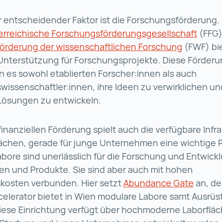
r entscheidender Faktor ist die Forschungsförderung
erreichische Forschungsförderungsgesellschaft
Öster
(FFG)
Förderung der wissenschaftlichen Forschung
Fonds zur
(FWF) bi
 Unterstützung für Forschungsprojekte. Diese Förder
 es sowohl etablierten Forscher:innen als auch
ssenschaftler:innen, ihre Ideen zu verwirklichen un
 Lösungen zu entwickeln.
inanziellen Förderung spielt auch die verfügbare Infra
lächen, gerade für junge Unternehmen eine wichtige R
ore sind unerlässlich für die Forschung und Entwick
en und Produkte. Sie sind aber auch mit hohen
skosten verbunden. Hier setzt
Abundance Gate
Abunda
an, de
elerator bietet in Wien modulare Labore samt Ausrüs
iese Einrichtung verfügt über hochmoderne Laborfläc