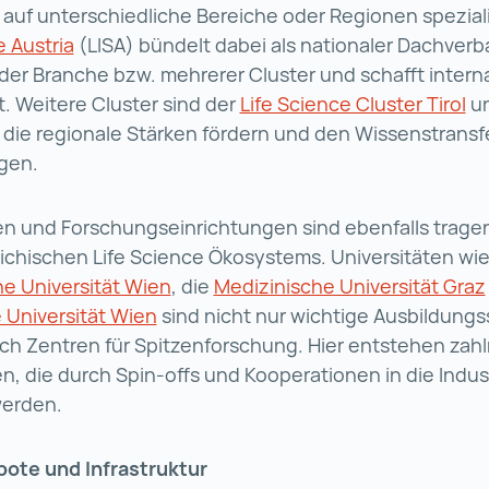
e auf unterschiedliche Bereiche oder Regionen spezialis
e Austria
Life Science Austria (wird in einer neuen Reg
(LISA) bündelt dabei als nationaler Dachverb
der Branche bzw. mehrerer Cluster und schafft intern
t. Weitere Cluster sind der
Life Science Cluster Tirol
Li
u
LISAvienna (wird in einer neuen Registerkarte geöffne
, die regionale Stärken fördern und den Wissenstransf
gen.
n und Forschungseinrichtungen sind ebenfalls trage
ichischen Life Science Ökosystems. Universitäten wie
e Universität Wien
Medizinische Universität Wien (wir
, die
Medizinische Universität Graz
 Universität Wien
Technische Universität Wien (wird i
sind nicht nur wichtige Ausbildungs
h Zentren für Spitzenforschung. Hier entstehen zahl
n, die durch Spin-offs und Kooperationen in die Indus
werden.
ote und Infrastruktur