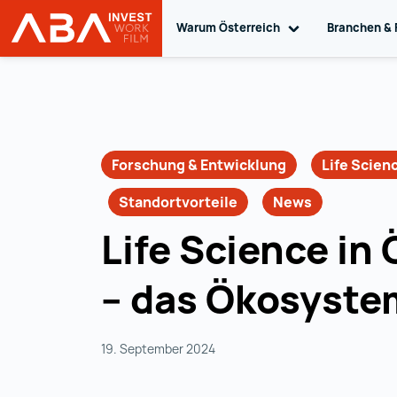
Warum Österreich
Toggle sub navig
Branchen & 
Startseite | INVEST in AUSTRIA
Zum Inhalt
Forschung & Entwicklung
Life Scien
Standortvorteile
News
Life Science in
– das Ökosyst
19. September 2024