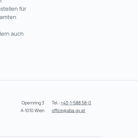
gs und Begutachtungs GmbH (wird in einer neuen Regist
r
tellen für
samten
dern auch
Opernring 3
Tel.:
+43-1-588 58-0
A-1010 Wien
office@aba.gv.at