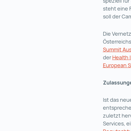
speziell fü
steht eine 
soll der Ca
Die Vernet
Österreichs
Summit Aus
der
Health 
European Su
Zulassunge
Ist das neu
entspreche
zuletzt her
Services, e