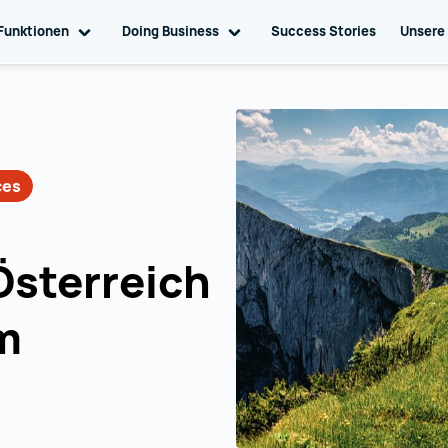
ation
Funktionen
Toggle sub navigation
Doing Business
Toggle sub navigation
Success Stories
Unsere
ces
 Österreich
em