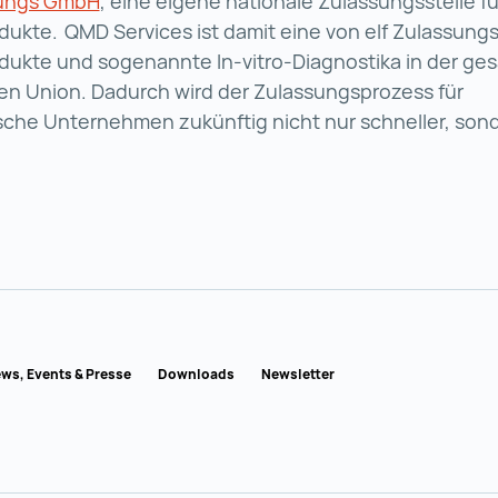
ungs GmbH
Quality Austria – Trainings, Zertifizierun
, eine eigene nationale Zulassungsstelle fü
ukte. QMD Services ist damit eine von elf Zulassungss
dukte und sogenannte In-vitro-Diagnostika in der ge
en Union. Dadurch wird der Zulassungsprozess für
sche Unternehmen zukünftig nicht nur schneller, son
USTRIA
ws, Events & Presse
Downloads
Newsletter