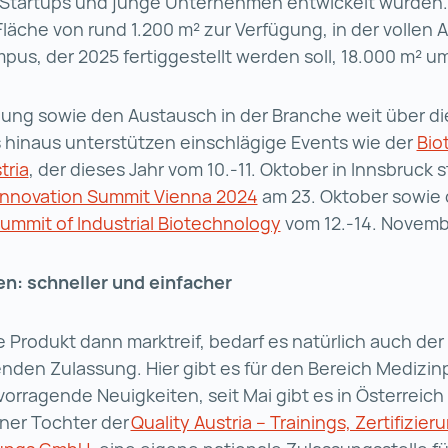
r Startups und junge Unternehmen entwickelt wurden. 
Fläche von rund 1.200 m² zur Verfügung, in der vollen
mpus, der 2025 fertiggestellt werden soll, 18.000 m² 
zung sowie den Austausch in der Branche weit über d
 hinaus unterstützen einschlägige Events wie der
Bio
tria
Biotech Summit Austria (wird in einer neuen Regis
, der dieses Jahr vom 10.-11. Oktober in Innsbruck s
Innovation Summit Vienna 2024
Health Innovation Summ
am 23. Oktober sowie 
mmit of Industrial Biotechnology
European Summit of 
vom 12.-14. Novemb
n: schneller und einfacher
e Produkt dann marktreif, bedarf es natürlich auch der
nden Zulassung. Hier gibt es für den Bereich Medizi
vorragende Neuigkeiten, seit Mai gibt es in Österreic
iner Tochter der
Quality Austria – Trainings, Zertifizie