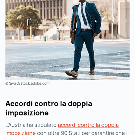
© Sivu G/stock.adobe.com
Accordi contro la doppia
imposizione
L’Austria ha stipulato
accordi contro la doppia
imposizione
accordi contro la doppia imposizione ()
con oltre 90 Stati per garantire che i