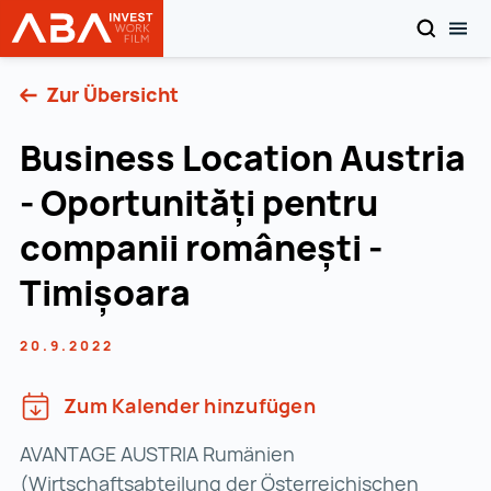
SUCHEN
MOB
Startseite | INVEST in AUSTRIA
Zum Inhalt
Zur Übersicht
Business Location Austria
- Oportunități pentru
companii românești -
Timișoara
20.9.2022
Zum Kalender hinzufügen
AVANTAGE AUSTRIA Rumänien
(Wirtschaftsabteilung der Österreichischen