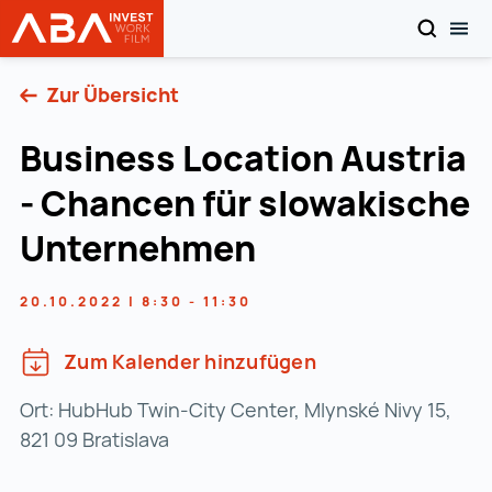
SUCHEN
MOB
Startseite | INVEST in AUSTRIA
Zum Inhalt
Zur Übersicht
Business Location Austria
- Chancen für slowakische
Unternehmen
20.10.2022 | 8:30 - 11:30
Zum Kalender hinzufügen
Ort: HubHub Twin-City Center, Mlynské Nivy 15,
821 09 Bratislava