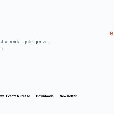
I
 Entscheidungsträger von
en
USTRIA
ws, Events & Presse
Downloads
Newsletter