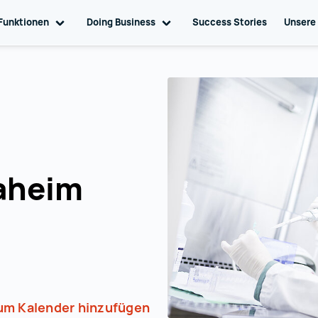
ation
Funktionen
Toggle sub navigation
Doing Business
Toggle sub navigation
Success Stories
Unsere
aheim
um Kalender hinzufügen