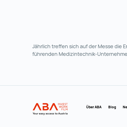
Jährlich treffen sich auf der Messe die
führenden Medizintechnik-Unternehm
Zur Hauptnavigation
Startseite | INVEST in A
Über ABA
Blog
Ne