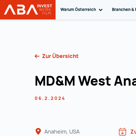
Warum Österreich
Toggle sub navig
Branchen & 
Startseite | INVEST in AUSTRIA
Zum Inhalt
Zur Übersicht
MD&M West An
06.2.2024
Anaheim, USA
Z