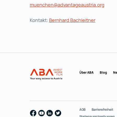
muenchen@advantageaustria.org
Kontakt:
Bernhard Bachleitner
Zur Hauptnavigation
Startseite | INVEST in A
Über ABA
Blog
Ne
AGB
Barrierefreiheit
Facebook
Youtube
Linkedin
Twitter
Stellenausschreibungen