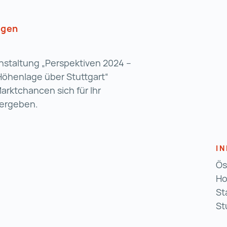
ügen
anstaltung „Perspektiven 2024 –
Höhenlage über Stuttgart“
arktchancen sich für Ihr
 ergeben.
I
Ös
Ho
St
St