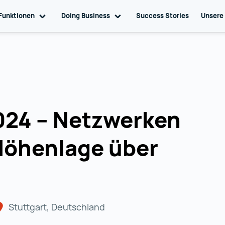
ation
Funktionen
Toggle sub navigation
Doing Business
Toggle sub navigation
Success Stories
Unsere
024 – Netzwerken
 Höhenlage über
Stuttgart, Deutschland