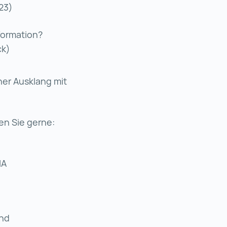
023)
formation?
ck)
er Ausklang mit
en Sie gerne:
IA
und