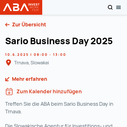
SUCHEN
MOB
Startseite | INVEST in AUSTRIA
Zum Inhalt
Zur Übersicht
Sario Business Day 2025
10.6.2025 | 08:00 - 13:00
Trnava, Slowakei
Mehr erfahren
Zum Kalender hinzufügen
Treffen Sie die ABA beim Sario Business Day in
Trnava.
Die Slowakische Agentur für Investitions- und