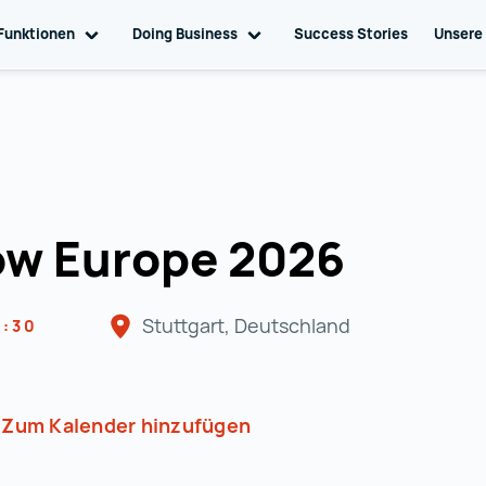
ation
Funktionen
Toggle sub navigation
Doing Business
Toggle sub navigation
Success Stories
Unsere
ow Europe 2026
Stuttgart, Deutschland
5:30
Zum Kalender hinzufügen