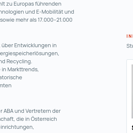
hlt zu Europas führenden
hnologien und E‑Mobilität und
r sowie mehr als 17.000–21.000
I
 über Entwicklungen in
St
nergiespeicherlösungen,
nd Recycling.
 in Markttrends,
atorische
mten
r ABA und Vertretern der
haft, die in Österreich
inrichtungen,