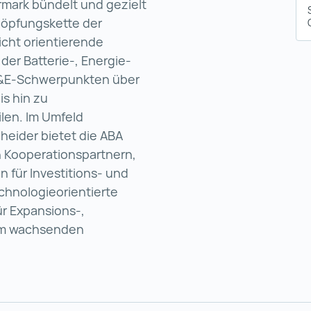
rmark bündelt und gezielt
höpfungskette der
icht orientierende
 der Batterie‑, Energie‑
F&E‑Schwerpunkten über
is hin zu
len. Im Umfeld
cheider bietet die ABA
n Kooperationspartnern,
für Investitions‑ und
chnologieorientierte
ür Expansions‑,
nem wachsenden