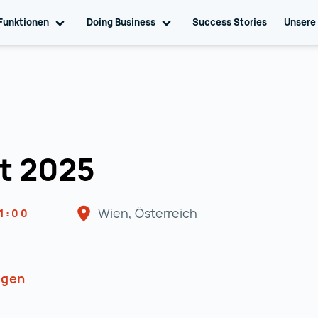
ation
Funktionen
Toggle sub navigation
Doing Business
Toggle sub navigation
Success Stories
Unsere
t 2025
Wien, Österreich
21:00
ügen