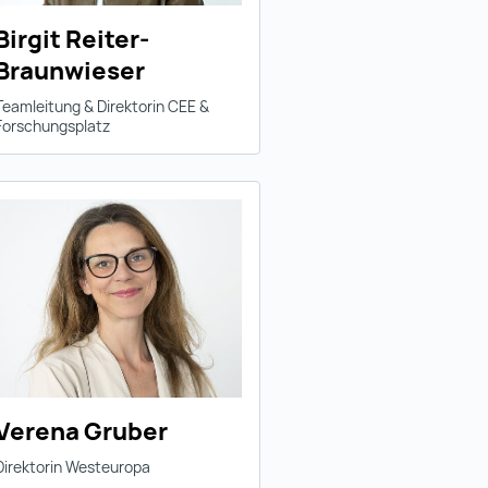
Birgit Reiter-
Braunwieser
Teamleitung & Direktorin CEE &
Forschungsplatz
Verena Gruber
Direktorin Westeuropa