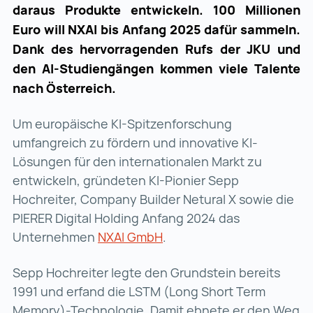
daraus Produkte entwickeln. 100 Millionen
Euro will NXAI bis Anfang 2025 dafür sammeln.
Dank des hervorragenden Rufs der JKU und
den AI-Studiengängen kommen viele Talente
nach Österreich.
Um europäische KI-Spitzenforschung
umfangreich zu fördern und innovative KI-
Lösungen für den internationalen Markt zu
entwickeln, gründeten KI-Pionier Sepp
Hochreiter, Company Builder Netural X sowie die
PIERER Digital Holding Anfang 2024 das
Unternehmen
NXAI GmbH
NXAI GmbH (wird in einer
.
Sepp Hochreiter legte den Grundstein bereits
1991 und erfand die LSTM (Long Short Term
Memory)-Technologie. Damit ebnete er den Weg