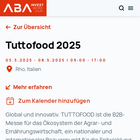
SUCHEN
MOB
Startseite | INVEST in AUSTRIA
Zum Inhalt
Zur Übersicht
Tuttofood 2025
05.5.2025 - 08.5.2025 | 09:00 - 17:00
Rho, Italien
Mehr erfahren
Zum Kalender hinzufügen
Global und innovativ. TUTTOFOOD ist die B2B-
Messe für das Ökosystem der Agrar- und
Ernährungswirtschaft, ein nationaler und
internationaler Bezugspunkt für die Entwicklung