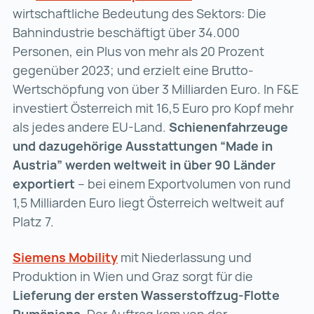
wirtschaftliche Bedeutung des Sektors: Die
Bahnindustrie beschäftigt über 34.000
Personen, ein Plus von mehr als 20 Prozent
gegenüber 2023; und erzielt eine Brutto-
Wertschöpfung von über 3 Milliarden Euro. In F&E
investiert Österreich mit 16,5 Euro pro Kopf mehr
als jedes andere EU-Land.
Schienenfahrzeuge
und dazugehörige Ausstattungen “Made in
Austria” werden weltweit in über 90 Länder
exportiert
– bei einem Exportvolumen von rund
1,5 Milliarden Euro liegt Österreich weltweit auf
Platz 7.
Siemens Mobility
Siemens Mobility (wird in einer n
mit Niederlassung und
Produktion in Wien und Graz sorgt für die
Lieferung der ersten Wasserstoffzug-Flotte
Rumäniens
. Der Auftrag kam von der