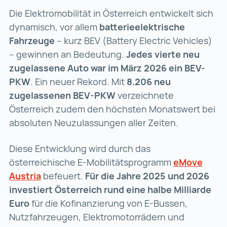
Die Elektromobilität in Österreich entwickelt sich
dynamisch, vor allem
batterieelektrische
Fahrzeuge
– kurz BEV (Battery Electric Vehicles)
– gewinnen an Bedeutung.
Jedes vierte neu
zugelassene Auto war im März 2026 ein BEV-
PKW
. Ein neuer Rekord. Mit
8.206 neu
zugelassenen BEV-PKW
verzeichnete
Österreich zudem den höchsten Monatswert bei
absoluten Neuzulassungen aller Zeiten.
Diese Entwicklung wird durch das
österreichische E-Mobilitätsprogramm
eMove
Austria
eMove Austria (wird in einer neuen Register
befeuert.
Für die Jahre 2025 und 2026
investiert Österreich rund eine halbe Milliarde
Euro
für die Kofinanzierung von E-Bussen,
Nutzfahrzeugen, Elektromotorrädern und