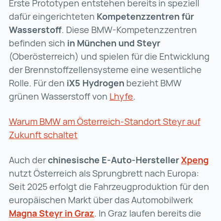
Erste Prototypen entstehen bereits in speziell
dafür eingerichteten
Kompetenzzentren für
Wasserstoff
. Diese BMW-Kompetenzzentren
befinden sich
in München und Steyr
(Oberösterreich) und spielen für die Entwicklung
der Brennstoffzellensysteme eine wesentliche
Rolle. Für den
iX5 Hydrogen
bezieht BMW
grünen Wasserstoff von
Lhyfe
Lhyfe (wird in einer 
.
Warum BMW am Österreich-Standort Steyr auf
Zukunft schaltet
Warum BMW am Österreich-Standort 
Auch der
chinesische E-Auto-Hersteller
Xpeng
Xp
nutzt Österreich als Sprungbrett nach Europa:
Seit 2025 erfolgt die Fahrzeugproduktion für den
europäischen Markt über das Automobilwerk
Magna Steyr in Graz
Magna Steyr in Graz (wird in e
. In Graz laufen bereits die