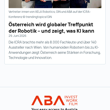
Vertreter:innen von XELA Robotics, GIN und ABA auf der ICRA-
Konferenz © trendingtopics/GIN
Österreich wird globaler Treffpunkt
der Robotik – und zeigt, was KI kann
29. Juni 2026
Die ICRA brachte mehr als 8.000 Fachleute und über 140
Aussteller nach Wien. Von humanoiden Robotern bis zu KI-
Anwendungen zeigt Österreich seine Stärken in Forschung,
Technologie und Innovation.
Zur Hauptnavigation
Startseite | IN