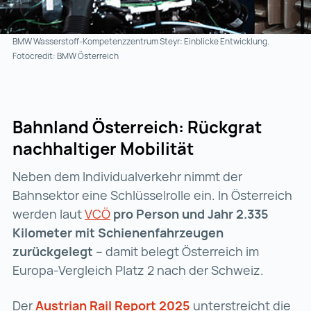
BMW Wasserstoff-Kompetenzzentrum Steyr: Einblicke Entwicklung.
Fotocredit: BMW Österreich
Bahnland Österreich: Rückgrat
nachhaltiger
Mobilität
Neben dem Individualverkehr nimmt der
Bahnsektor eine Schlüsselrolle ein. In Österreich
werden laut
VCÖ
VCÖ (wird in einer neuen Register
pro Person und Jahr 2.335
Kilometer mit Schienenfahrzeugen
zurückgelegt
– damit belegt Österreich im
Europa-Vergleich Platz 2 nach der Schweiz.
Der
Austrian Rail Report 2025
Austrian Rail Report
unterstreicht die