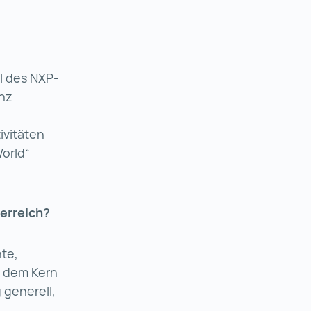
il des NXP-
nz
ivitäten
orld“
erreich?
te,
 dem Kern
 generell,