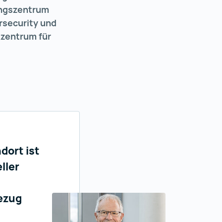
ungszentrum
rsecurity und
zzentrum für
dort ist
ller
Bezug