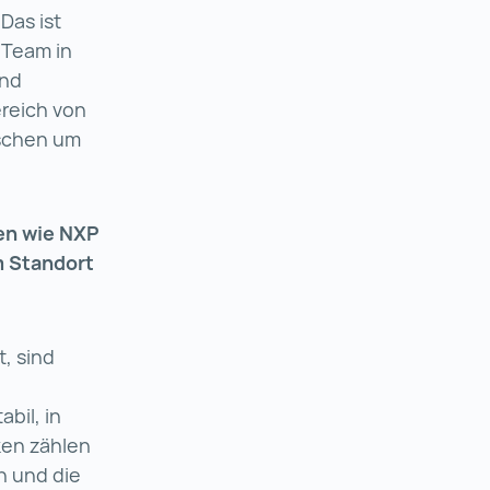
Das ist
 Team in
end
ereich von
ischen um
en wie NXP
m Standort
t, sind
bil, in
ken zählen
n und die