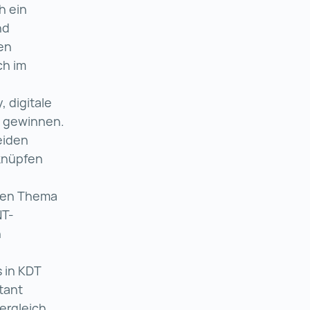
h ein
nd
en
ch im
 digitale
g gewinnen.
eiden
rknüpfen
exen Thema
NT-
n
 in KDT
tant
ergleich