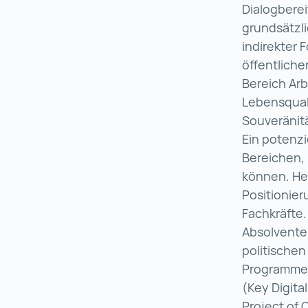
Dialogberei
grundsätzli
indirekter
öffentliche
Bereich Arb
Lebensquali
Souveränitä
Ein potenzi
Bereichen, 
können. He
Positionie
Fachkräfte.
Absolventen
politischen
Programme f
(Key Digita
Project of 