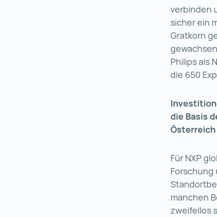
verbinden u
sicher ein 
Gratkorn ge
gewachsen i
Philips als
die 650 Exp
Investitio
die Basis 
Österreich
Für NXP glo
Forschung u
Standortbed
manchen Be
zweifellos 