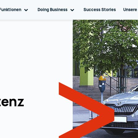
ation
Funktionen
Toggle sub navigation
Doing Business
Toggle sub navigation
Success Stories
Unsere
tenz