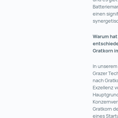
Batteriema
einen signif
synergetis
Warum hat 
entschiede
Gratkorn i
In unserem 
Grazer Tec
nach Gratko
Exzellenz v
Hauptgrund 
Konzernverb
Gratkorn d
eines Start