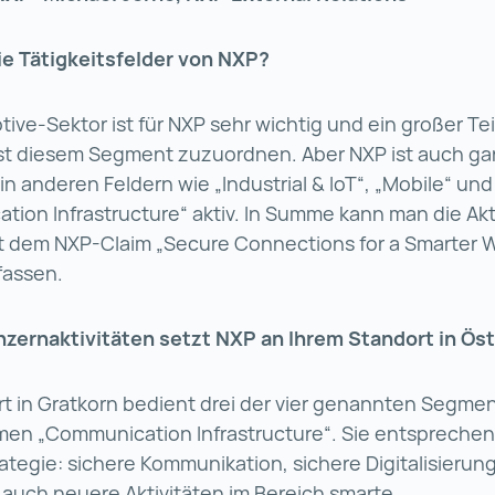
ie Tätigkeitsfelder von NXP?
ive-Sektor ist für NXP sehr wichtig und ein großer Te
st diesem Segment zuzuordnen. Aber NXP ist auch ga
in anderen Feldern wie „Industrial & IoT“, „Mobile“ und
ion Infrastructure“ aktiv. In Summe kann man die Akt
t dem NXP-Claim „Secure Connections for a Smarter W
assen.
zernaktivitäten setzt NXP an Ihrem Standort in Öst
t in Gratkorn bedient drei der vier genannten Segmen
n „Communication Infrastructure“. Sie entsprechen
ategie: sichere Kommunikation, sichere Digitalisierung
 auch neuere Aktivitäten im Bereich smarte