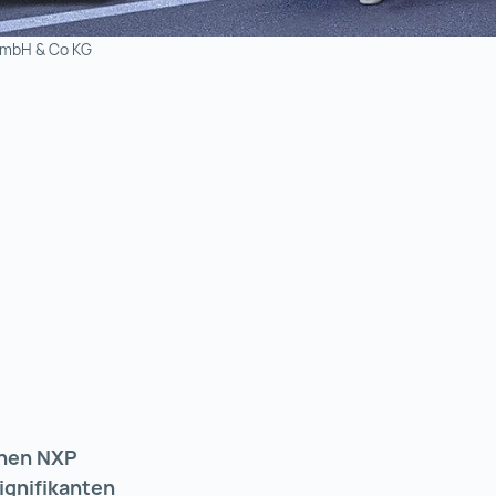
GmbH & Co KG
chen NXP
ignifikanten