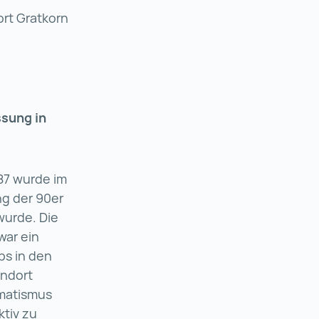
rt Gratkorn
sung in
987 wurde im
ng der 90er
wurde. Die
war ein
ps in den
andort
matismus
ktiv zu