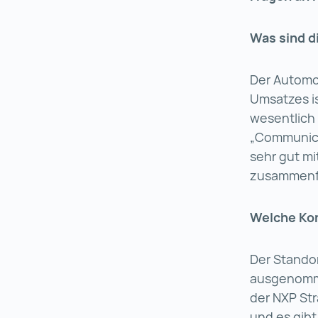
Was sind d
Der Automot
Umsatzes i
wesentlich 
„Communicat
sehr gut mi
zusammenf
Welche Kon
Der Standor
ausgenomme
der NXP Str
und es gibt