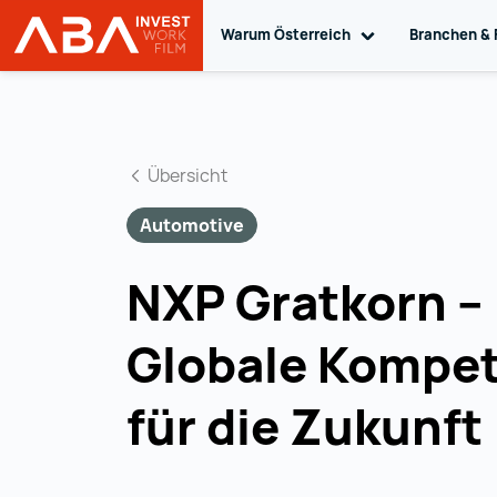
Warum Österreich
Toggle sub navig
Branchen & 
Startseite | INVEST in AUSTRIA
Zum Inhalt
Übersicht
Automotive
NXP Gratkorn –
Globale Kompe
für die Zukunft