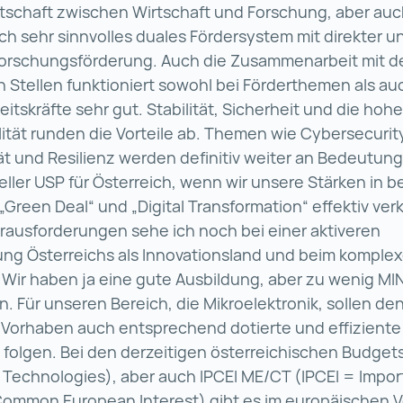
tschaft zwischen Wirtschaft und Forschung, aber auc
ch sehr sinnvolles duales Fördersystem mit direkter u
 Forschungsförderung. Auch die Zusammenarbeit mit d
n Stellen funktioniert sowohl bei Förderthemen als au
eitskräfte sehr gut. Stabilität, Sicherheit und die hohe
tät runden die Vorteile ab. Themen wie Cybersecurity,
t und Resilienz werden definitiv weiter an Bedeutun
eller USP für Österreich, wenn wir unsere Stärken in b
„Green Deal“ und „Digital Transformation“ effektiv ve
rausforderungen sehe ich noch bei einer aktiveren
rung Österreichs als Innovationsland und beim kompl
 Wir haben ja eine gute Ausbildung, aber zu wenig MI
. Für unseren Bereich, die Mikroelektronik, sollen de
 Vorhaben auch entsprechend dotierte und effiziente
olgen. Bei den derzeitigen österreichischen Budgets
l Technologies), aber auch IPCEI ME/CT (IPCEI = Impor
Common European Interest) gibt es im europäischen V