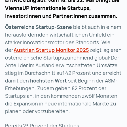
Entwicklung auf. Vom 18. bis 22. Mai bringt die
ViennaUP internationale Startups,
Investor:innen und Partner:innen zusammen.
Österreichs Startup-Szene
bleibt auch in einem
herausfordernden wirtschaftlichen Umfeld ein
starker Innovationsmotor des Standorts. Wie
der
Austrian Startup Monitor 2025
Austrian Startu
zeigt, agieren
österreichische Startups zunehmend global: Der
Anteil der im Ausland erwirtschafteten Umsätze
stieg im Durchschnitt auf 42 Prozent und erreicht
damit den
höchsten Wert
seit Beginn der ASM-
Erhebungen. Zudem geben 82 Prozent der
Startups an, in den kommenden zwölf Monaten
die Expansion in neue internationale Märkte zu
planen oder vorzubereiten.
Bereits 23 Prozent der Startups