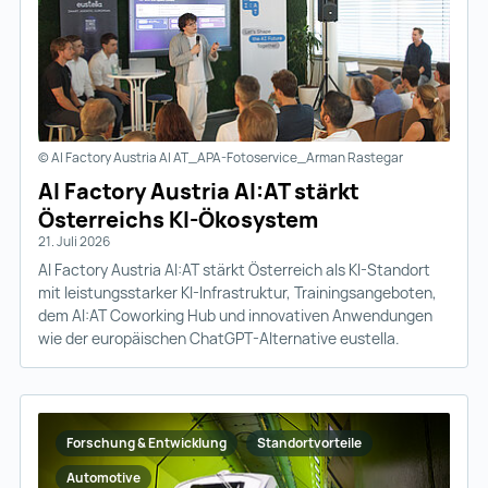
© AI Factory Austria AI AT_APA-Fotoservice_Arman Rastegar
AI Factory Austria AI:AT stärkt
Österreichs KI-Ökosystem
21. Juli 2026
AI Factory Austria AI:AT stärkt Österreich als KI-Standort
mit leistungsstarker KI-Infrastruktur, Trainingsangeboten,
dem AI:AT Coworking Hub und innovativen Anwendungen
wie der europäischen ChatGPT-Alternative eustella.
Forschung & Entwicklung
Standortvorteile
Automotive