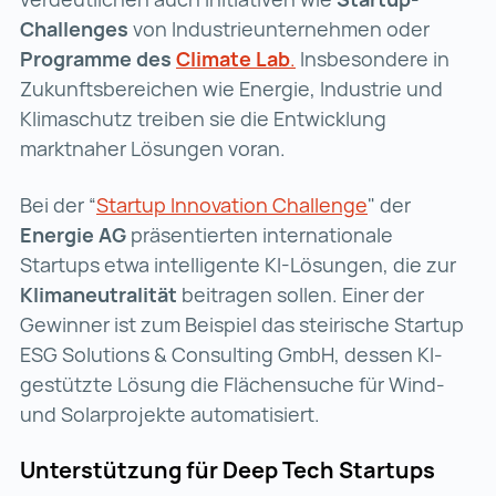
Challenges
von Industrieunternehmen oder
Programme des
Climate Lab
.
Climate Lab. (wird in
Insbesondere in
Zukunftsbereichen wie Energie, Industrie und
Klimaschutz treiben sie die Entwicklung
marktnaher Lösungen voran.
Bei der “
Startup Innovation Challenge
Startup Innov
" der
Energie AG
präsentierten internationale
Startups etwa intelligente KI-Lösungen, die zur
Klimaneutralität
beitragen sollen. Einer der
Gewinner ist zum Beispiel das steirische Startup
ESG Solutions & Consulting GmbH, dessen KI-
gestützte Lösung die Flächensuche für Wind-
und Solarprojekte automatisiert.
Unterstützung für Deep Tech Startups