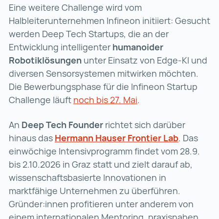
Eine weitere Challenge wird vom
Halbleiterunternehmen Infineon initiiert: Gesucht
werden Deep Tech Startups, die an der
Entwicklung intelligenter
humanoider
Robotiklösungen
unter Einsatz von Edge-KI und
diversen Sensorsystemen mitwirken möchten.
Die Bewerbungsphase für die Infineon Startup
Challenge läuft
noch bis 27. Mai
noch bis 27. Mai (wi
.
An
Deep Tech Founder
richtet sich darüber
hinaus das
Hermann Hauser Frontier Lab
Hermann H
. Das
einwöchige Intensivprogramm findet vom 28.9.
bis 2.10.2026 in Graz statt und zielt darauf ab,
wissenschaftsbasierte Innovationen in
marktfähige Unternehmen zu überführen.
Gründer:innen profitieren unter anderem von
einem internationalen Mentoring, praxisnahen