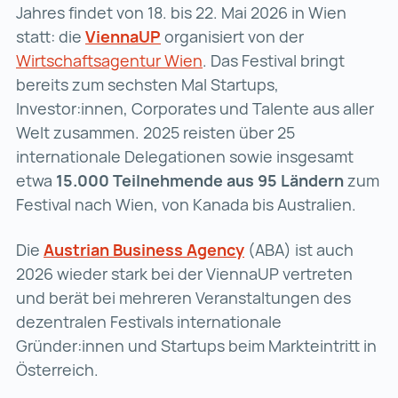
Jahres findet von 18. bis 22. Mai 2026 in Wien
statt: die
ViennaUP
ViennaUP (wird in einer neuen 
organisiert von der
Wirtschaftsagentur Wien
Wirtschaftsagentur Wien (
. Das Festival bringt
bereits zum sechsten Mal Startups,
Investor:innen, Corporates und Talente aus aller
Welt zusammen. 2025 reisten über 25
internationale Delegationen sowie insgesamt
etwa
15.000 Teilnehmende aus 95 Ländern
zum
Festival nach Wien, von Kanada bis Australien.
Die
Austrian Business Agency
Austrian Business Ag
(ABA) ist auch
2026 wieder stark bei der ViennaUP vertreten
und berät bei mehreren Veranstaltungen des
dezentralen Festivals internationale
Gründer:innen und Startups beim Markteintritt in
Österreich.