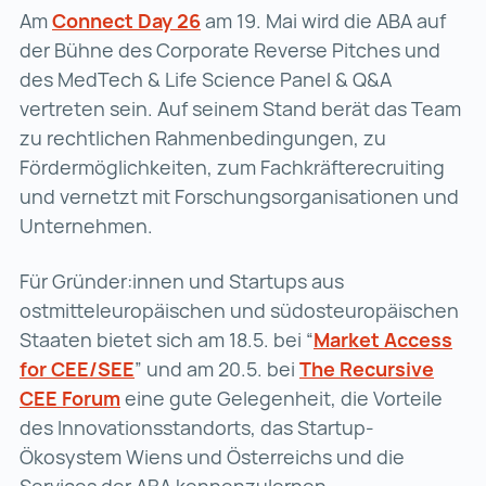
Am
Connect Day 26
Connect Day 26 (wird in einer 
am 19. Mai wird die ABA auf
der Bühne des Corporate Reverse Pitches und
des MedTech & Life Science Panel & Q&A
vertreten sein. Auf seinem Stand berät das Team
zu rechtlichen Rahmenbedingungen, zu
Fördermöglichkeiten, zum Fachkräfterecruiting
und vernetzt mit Forschungsorganisationen und
Unternehmen.
Für Gründer:innen und Startups aus
ostmitteleuropäischen und südosteuropäischen
Staaten bietet sich am 18.5. bei “
Market Access
for CEE/SEE
Market Access for CEE/SEE (wird in ei
” und am 20.5. bei
The Recursive
CEE Forum
The Recursive CEE Forum (wird in einer 
eine gute Gelegenheit, die Vorteile
des Innovationsstandorts, das Startup-
Ökosystem Wiens und Österreichs und die