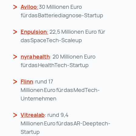
Aviloo
:
Aviloo: (wird in einer neuen Registerka
30 Millionen Euro
für das Batteriediagnose-Startup
Enpulsion
:
Enpulsion: (wird in einer neuen Re
22,5 Millionen Euro für
das SpaceTech-Scaleup
nyra health
nyra health (wird in einer neuen 
: 20 Millionen Euro
für das HealthTech-Startup
Flinn
Flinn (wird in einer neuen Registerkarte
: rund 17
Millionen Euro für das MedTech-
Unternehmen
Vitrealab
Vitrealab (wird in einer neuen Regis
: rund 9,4
Millionen Euro für das AR-Deeptech-
Startup