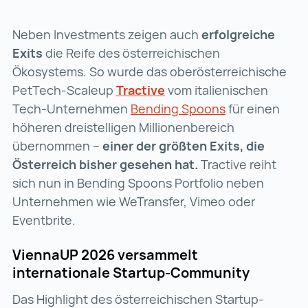
Neben Investments zeigen auch
erfolgreiche
Exits
die Reife des österreichischen
Ökosystems. So wurde das oberösterreichische
PetTech-Scaleup
Tractive
Tractive (wird in einer 
vom italienischen
Tech-Unternehmen
Bending Spoons
Bending Spoon
für einen
höheren dreistelligen Millionenbereich
übernommen –
einer der größten Exits, die
Österreich bisher gesehen hat.
Tractive reiht
sich nun in Bending Spoons Portfolio neben
Unternehmen wie WeTransfer, Vimeo oder
Eventbrite.
ViennaUP 2026 versammelt
internationale Startup-Community
Das Highlight des österreichischen Startup-