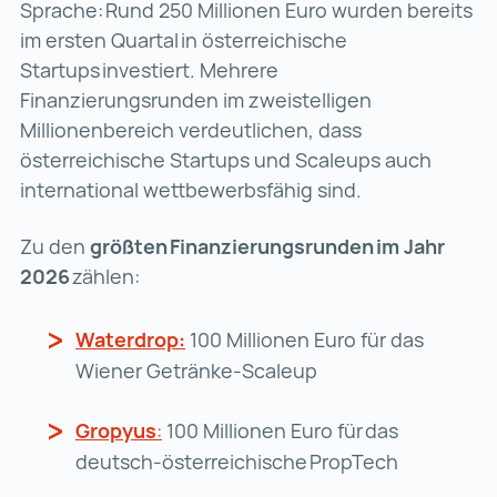
Sprache: Rund 250 Millionen Euro wurden bereits
im ersten Quartal in österreichische
Startups investiert. Mehrere
Finanzierungsrunden im zweistelligen
Millionenbereich verdeutlichen, dass
österreichische Startups und Scaleups auch
international wettbewerbsfähig sind.
Zu den
größten Finanzierungsrunden im Jahr
2026
zählen:
Waterdrop:
Waterdrop: (wird in einer neuen 
100 Millionen Euro für das
Wiener Getränke-Scaleup
Gropyus
:
Gropyus: (wird in einer neuen Regis
100 Millionen Euro für das
deutsch-österreichische PropTech