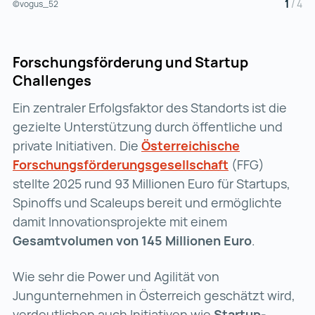
1
/
4
©vogus_52
Forschungsförderung und Startup
Challenges
Ein zentraler Erfolgsfaktor des Standorts ist die
gezielte Unterstützung durch öffentliche und
private Initiativen. Die
Österreichische
Forschungsförderungsgesellschaft
Österreichisch
(FFG)
stellte 2025 rund 93 Millionen Euro für Startups,
Spinoffs und Scaleups bereit und ermöglichte
damit Innovationsprojekte mit einem
Gesamtvolumen von 145 Millionen Euro
.
Wie sehr die Power und Agilität von
Jungunternehmen in Österreich geschätzt wird,
verdeutlichen auch Initiativen wie
Startup-