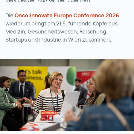
Services der ABA kennenzulernen.
Die
Onco:Innovate Europe Conference 2026
Onco:
wiederum bringt am 21.5. führende Köpfe aus
Medizin, Gesundheitswesen, Forschung,
Startups und Industrie in Wien zusammen.