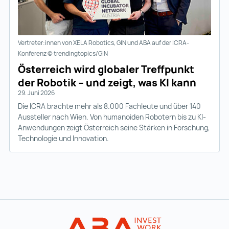
Vertreter:innen von XELA Robotics, GIN und ABA auf der ICRA-
Konferenz © trendingtopics/GIN
Österreich wird globaler Treffpunkt
der Robotik – und zeigt, was KI kann
29. Juni 2026
Die ICRA brachte mehr als 8.000 Fachleute und über 140
Aussteller nach Wien. Von humanoiden Robotern bis zu KI-
Anwendungen zeigt Österreich seine Stärken in Forschung,
Technologie und Innovation.
Zur Hauptnavigation
Startseite | IN