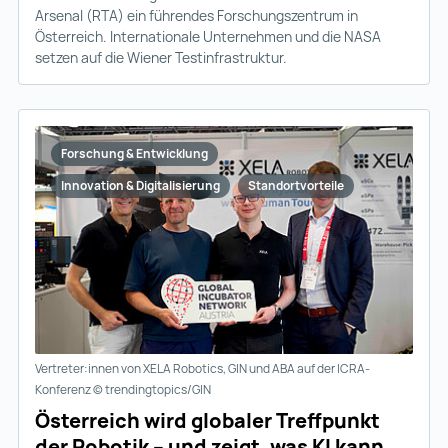
Arsenal (RTA) ein führendes Forschungszentrum in
Österreich. Internationale Unternehmen und die NASA
setzen auf die Wiener Testinfrastruktur.
Forschung & Entwicklung
Innovation & Digitalisierung
Standortvorteile
Vertreter:innen von XELA Robotics, GIN und ABA auf der ICRA-
Konferenz © trendingtopics/GIN
Österreich wird globaler Treffpunkt
der Robotik – und zeigt, was KI kann