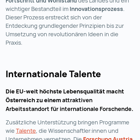
Fortschritt und Wohlstand
des Landes und ein
wichtiger Bestandteil im
Innovationsprozess
.
Dieser Prozess erstreckt sich von der
Entdeckung grundlegender Prinzipien bis zur
Umsetzung von revolutionären Ideen in die
Praxis.
Internationale Talente
Die EU-weit höchste Lebensqualität macht
Österreich zu einem
attraktiven
Arbeitsstandort
für internationale Forschende
.
Zusätzliche Unterstützung bringen Programme
wie
Talente
Talente (wird in einer neuen Registerka
, die Wissenschaftler:innen und
Unternehmen vernetzen. Die
Forschung Austria
Fo