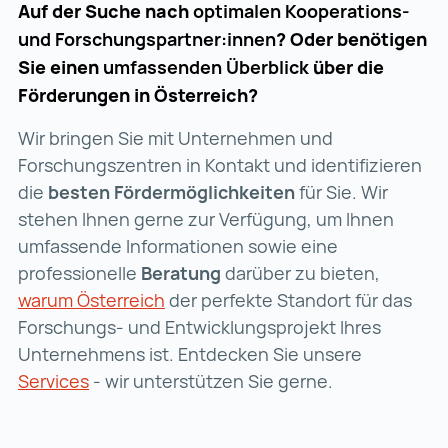
Auf der Suche nach
optimalen Kooperations-
und Forschungspartner:innen
? Oder benötigen
Sie einen
umfassenden
Überblick
über die
Förderungen in Österreich?
Wir bringen Sie mit Unternehmen und
Forschungszentren in Kontakt und identifizieren
die
besten Fördermöglichkeiten
für Sie. Wir
stehen Ihnen gerne zur Verfügung, um Ihnen
umfassende Informationen sowie eine
professionelle
Beratung
darüber zu bieten,
warum Österreich
warum Österreich (wird in einer n
der perfekte Standort für das
Forschungs- und Entwicklungsprojekt Ihres
Unternehmens ist. Entdecken Sie unsere
Services
Services (wird in einer neuen Registerkart
- wir unterstützen Sie gerne.