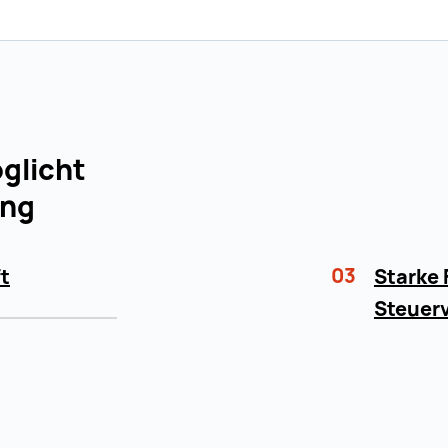
öglicht
ung
03
t
Starke 
Steuerv