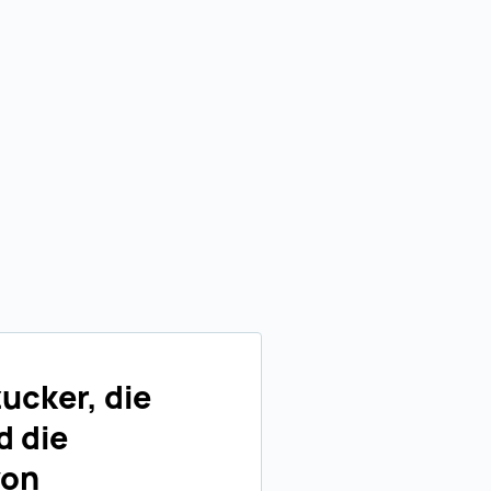
zucker, die
d die
von