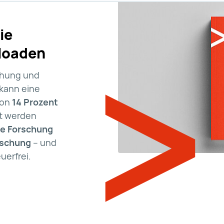
ie
nloaden
chung und
 kann eine
von
14 Prozent
t werden
he Forschung
rschung
– und
uerfrei.