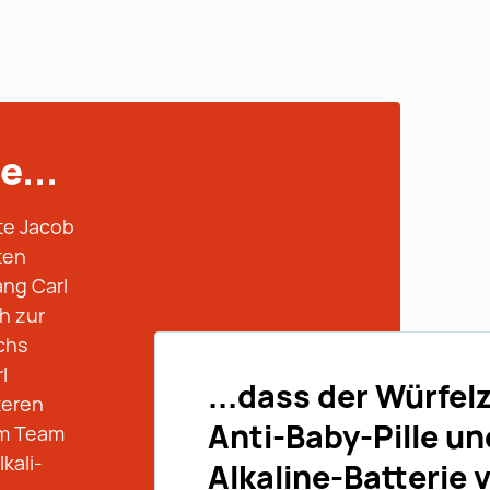
e...
te Jacob
ten
ang Carl
h zur
chs
l
...dass der Würfel
teren
Anti-Baby-Pille un
em Team
lkali-
Alkaline-Batterie 