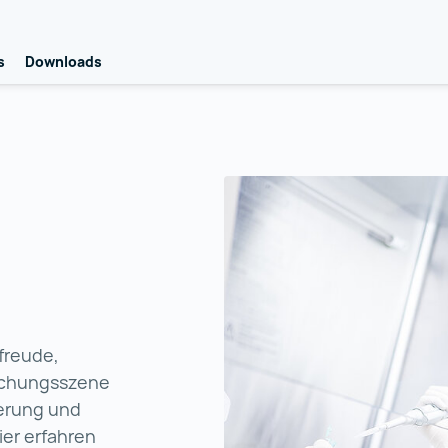
s
Downloads
freude,
rschungsszene
derung und
ier erfahren