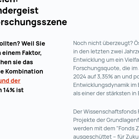
indergeist
orschungsszene
Noch nicht überzeugt? Ös
ollten? Weil Sie
in den letzten zwei Jah
n einem Faktor,
Entwicklung um ein Vielf
hen sie das
Forschungsquote, die im J
ine Kombination
2024 auf 3,35% an und po
und der
Entwicklungsdynamik im 
 14% ist
als einer der stärksten in
Der Wissenschaftsfonds F
Projekte der Grundlagen
werden mit dem "Fonds Zu
ausgeschüttet – für Zuk