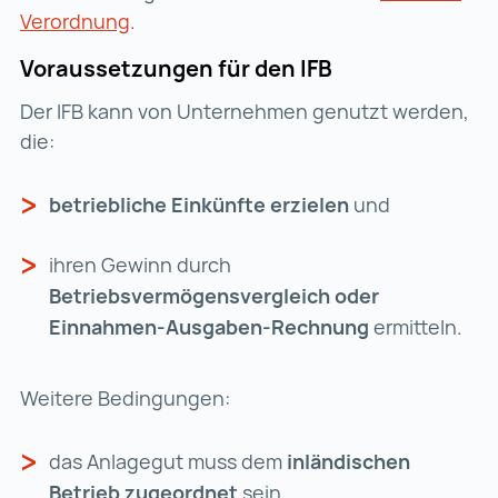
Verordnung
Öko-IFB-Verordnung (wird in einer neue
.
Voraussetzungen für den IFB
Der IFB kann von Unternehmen genutzt werden,
die:
betriebliche Einkünfte erzielen
und
ihren Gewinn durch
Betriebsvermögensvergleich oder
Einnahmen-Ausgaben-Rechnung
ermitteln.
Weitere Bedingungen:
das Anlagegut muss dem
inländischen
Betrieb zugeordnet
sein