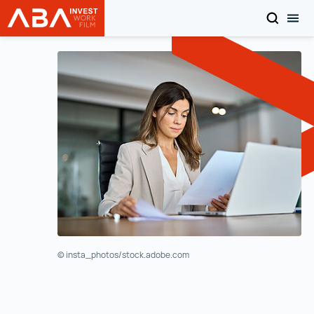
SUCHEN
MOB
Startseite | INVEST in AUSTRIA
Zum Inhalt
© insta_photos/stock.adobe.com